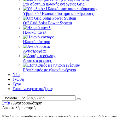
Στο σύστημα ηλιακής ενέργειας Grid
Υβριδικό / Ηλιακό σύστημα αποθήκευσης
Off Grid Solar Power System
Ηλιακά πάνελ
Ηλιακό κύτταρο
Αντιστροφέας
Δομή στερέωσης
Εξοπλισμός με ηλιακή ενέργεια
Νέα
Γνώση
Εργα
Επικοινωνήστε μαζί μας
Σπίτι
/ Ανατροφοδότηση
Αποστολή ερώτησής
Εάν έχετε οποιαδήποτε ερώτηση σχετικά με την προσφορά ή τη συν