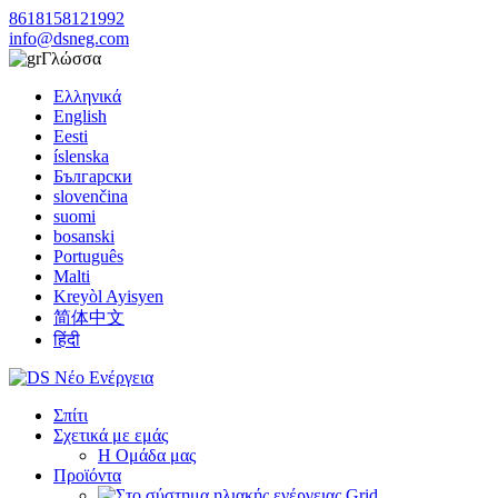
8618158121992
info@dsneg.com
Γλώσσα
Ελληνικά
English
Eesti
íslenska
Български
slovenčina
suomi
bosanski
Português
Malti
Kreyòl Ayisyen
简体中文
हिंदी
Σπίτι
Σχετικά με εμάς
Η Ομάδα μας
Προϊόντα