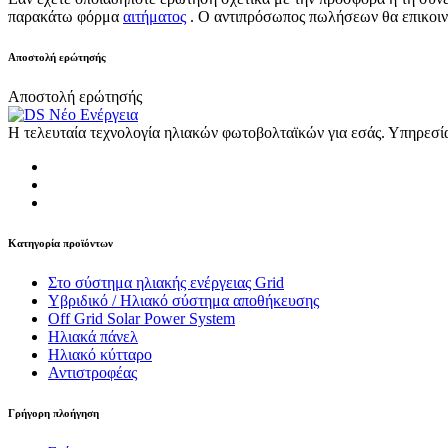
παρακάτω φόρμα
αιτήματος
.
Ο αντιπρόσωπος πωλήσεων θα επικοιν
Αποστολή ερώτησής
Αποστολή ερώτησής
Η τελευταία τεχνολογία ηλιακών φωτοβολταϊκών για εσάς. Υπηρεσί
Κατηγορία προϊόντων
Στο σύστημα ηλιακής ενέργειας Grid
Υβριδικό / Ηλιακό σύστημα αποθήκευσης
Off Grid Solar Power System
Ηλιακά πάνελ
Ηλιακό κύτταρο
Αντιστροφέας
Γρήγορη πλοήγηση