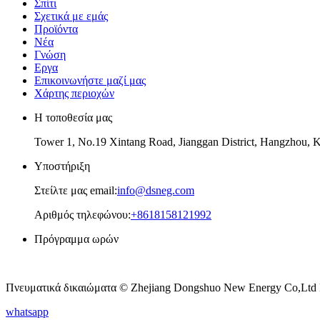
Σπίτι
Σχετικά με εμάς
Προϊόντα
Νέα
Γνώση
Εργα
Επικοινωνήστε μαζί μας
Χάρτης περιοχών
Η τοποθεσία μας
Tower 1, No.19 Xintang Road, Jianggan District, Hangzhou, 
Υποστήριξη
Στείλτε μας email:
info@dsneg.com
Αριθμός τηλεφώνου:
+8618158121992
Πρόγραμμα ωρών
Δευτέρα – Παρασκευή
Πνευματικά δικαιώματα © Zhejiang Dongshuo New Energy Co,Ltd Μ
whatsapp